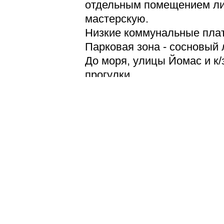
отдельным помещением ли
мастерскую.
Низкие коммунальные пла
Парковая зона - сосновый 
До моря, улицы Йомас и к/
прогулки.
Обратившись в нашу ком
сможете получить бесплатн
выгодно и без ошибок выб
Латвии,
а также как
получ
Латвии
.
Плошадь об
ID 3512
земли
:
Тип:
365
/ 0 / 17
Дома, виллы
Состояние:
Город:
Eвроремон