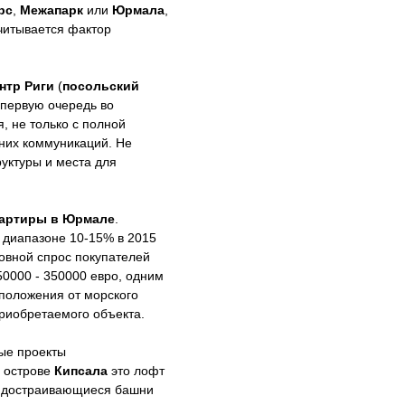
рс
,
Межапарк
или
Юрмала
,
читывается фактор
нтр Риги
(
посольский
в первую очередь во
, не только с полной
нних коммуникаций. Не
уктуры и места для
артиры в Юрмале
.
 диапазоне 10-15% в 2015
овной спрос покупателей
50000 - 350000 евро, одним
положения от морского
риобретаемого объекта.
ые проекты
а острове
Кипсала
это лофт
же достраивающиеся башни