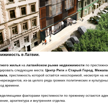
вижимость в Латвии.
тного жилья
на
латвийском рынке недвижимости
по престижно
дировать следующие места:
Центр Риги
и
Старый Город
,
Межапа
мала
, престижность которой остаётся неоспоримой, несмотря на н
 нерезидентов, из-за целого ряда громких политических и культур
иод времени.
еделяющими факторами престижности по прежнему остаются адек
ние, архитектура и внутренняя отделка.