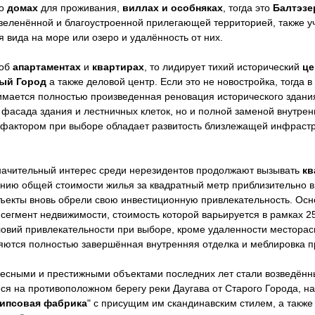
 о
домах
для проживания,
виллах и особняках
, тогда это
Балтэзе
озеленённой и благоустроенной прилегающей территорией, также у
 вида на море или озеро и удалённость от них.
 об
апартаментах
и
квартирах
, то лидирует тихий исторический
це
ый Город
а также деловой центр. Если это не новостройка, тогда 
мается полностью произведенная реновация исторического здания
 фасада здания и лестничных клеток, но и полной заменой внутре
актором при выборе обладает развитость близлежащей инфрастр
начительный интерес среди нерезидентов продолжают вызывать
кв
нию общей стоимости жилья за квадратный метр приблизительно в
бъекты вновь обрели свою инвестиционную привлекательность. Осн
 сегмент недвижимости, стоимость которой варьируется в рамках 2
ловий привлекательности при выборе, кроме удаленности месторас
яются полностью завершённая внутренняя отделка и меблировка п
есными и престижными объектами последних лет стали возведённ
я на противоположном берегу реки Даугава от Старого Города, н
ипсовая фабрика
" с присущим им скандинавским стилем, а так