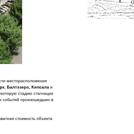
сти месторасположения
рк
,
Балтэзерс, Кипсала
и
екоторую стадию стагнации
ных событий произошедших в
ватная стоимость объекта