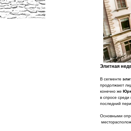
Элитная нед
В сегменте
эли
продолжают ли
конечно же
Юр
в спросе среди
последний пер
Основными опр
месторасположе