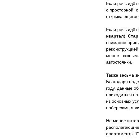
Если речь идёт
с просторной, 
открывающегося
Если речь идёт
квартал
),
Стар
внимание прини
реконструкцией
менее важным ф
автостоянки.
Также весьма з
Благодаря паде
году, данные о
приходиться на
из основных ус
побережья, явл
Не менее интер
располагающиес
апартаменты "
Г