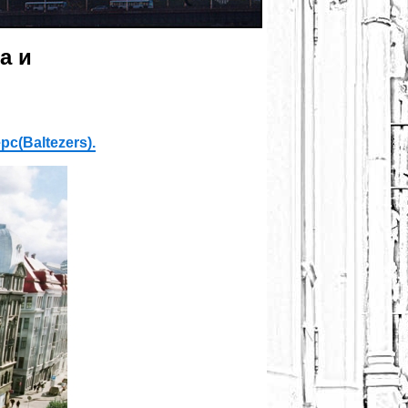
а и
с(Baltezers).