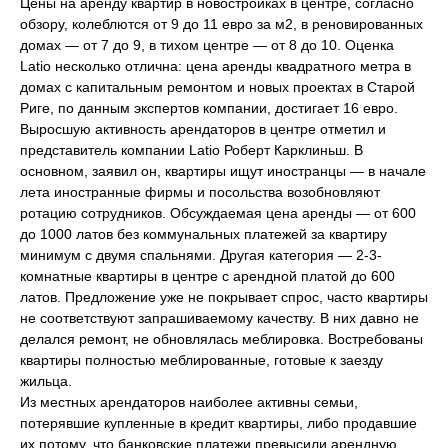
Цены на аренду квартир в новостройках в центре, согласно
обзору, колеблются от 9 до 11 евро за м2, в реновированных
домах — от 7 до 9, в тихом центре — от 8 до 10. Оценка
Latio несколько отлична: цена аренды квадратного метра в
домах с капитальным ремонтом и новых проектах в Старой
Риге, по данным экспертов компании, достигает 16 евро.
Выросшую активность арендаторов в центре отметил и
представитель компании Latio Роберт Карклиньш. В
основном, заявил он, квартиры ищут иностранцы — в начале
лета иностранные фирмы и посольства возобновляют
ротацию сотрудников. Обсуждаемая цена аренды — от 600
до 1000 латов без коммунальных платежей за квартиру
минимум с двумя спальнями. Другая категория — 2-3-
комнатные квартиры в центре с арендной платой до 600
латов. Предложение уже не покрывает спрос, часто квартиры
не соответствуют запрашиваемому качеству. В них давно не
делался ремонт, не обновлялась меблировка. Востребованы
квартиры полностью меблированные, готовые к заезду
жильца.
Из местных арендаторов наиболее активны семьи,
потерявшие купленные в кредит квартиры, либо продавшие
их потому, что банковские платежи превысили арендную