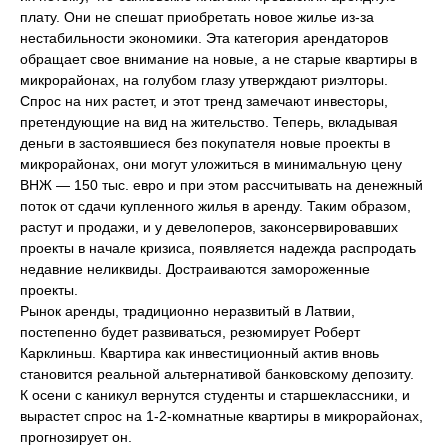
плату. Они не спешат приобретать новое жилье из-за
нестабильности экономики. Эта категория арендаторов
обращает свое внимание на новые, а не старые квартиры в
микрорайонах, на голубом глазу утверждают риэлторы.
Спрос на них растет, и этот тренд замечают инвесторы,
претендующие на вид на жительство. Теперь, вкладывая
деньги в застоявшиеся без покупателя новые проекты в
микрорайонах, они могут уложиться в минимальную цену
ВНЖ — 150 тыс. евро и при этом рассчитывать на денежный
поток от сдачи купленного жилья в аренду. Таким образом,
растут и продажи, и у девелоперов, законсервировавших
проекты в начале кризиса, появляется надежда распродать
недавние неликвиды. Достраиваются замороженные
проекты.
Рынок аренды, традиционно неразвитый в Латвии,
постепенно будет развиваться, резюмирует Роберт
Карклиньш. Квартира как инвестиционный актив вновь
становится реальной альтернативой банковскому депозиту.
К осени с каникул вернутся студенты и старшеклассники, и
вырастет спрос на 1-2-комнатные квартиры в микрорайонах,
прогнозирует он.