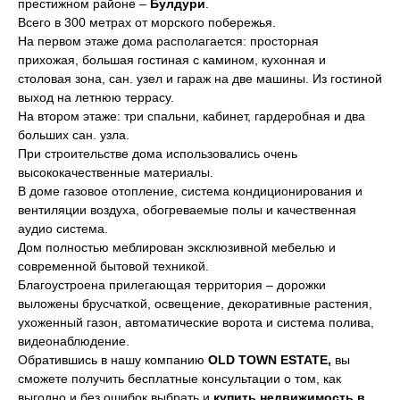
престижном районе –
Булдури
.
Всего в 300 метрах от морского побережья.
На первом этаже дома располагается: просторная
прихожая, большая гостиная с камином, кухонная и
столовая зона, сан. узел и гараж на две машины. Из гостиной
выход на летнюю террасу.
На втором этаже: три спальни, кабинет, гардеробная и два
больших сан. узла.
При строительстве дома использовались очень
высококачественные материалы.
В доме газовое отопление, система кондиционирования и
вентиляции воздуха, обогреваемые полы и качественная
аудио система.
Дом полностью меблирован эксклюзивной мебелью и
современной бытовой техникой.
Благоустроена прилегающая территория – дорожки
выложены брусчаткой, освещение, декоративные растения,
ухоженный газон, автоматические ворота и система полива,
видеонаблюдение.
Обратившись в нашу компанию
OLD TOWN ESTATE
,
вы
сможете получить бесплатные консультации о том, как
выгодно и без ошибок выбрать и
купить недвижимость в