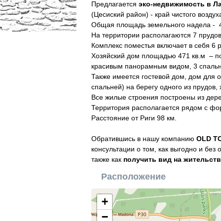
Предлагается
эко-недвижимость в Л
(Цесиский район) - край чистого возду
Общая площадь земельного надела - 49.
На территории располагаются 7 прудов
Комплекс поместья включает в себя 6 
Хозяйский дом площадью 471 кв.м – по
красивым панорамным видом, 3 спальн
Также имеется гостевой дом, дом для 
спальней) на берегу одного из прудов,
Все жилые строения построены из дер
Территория располагается рядом с фо
Расстояние от Риги 98 км.
Обратившись в нашу компанию
OLD T
консультации о том, как выгодно и без
также как
получить вид на жительств
Расположение
+
−