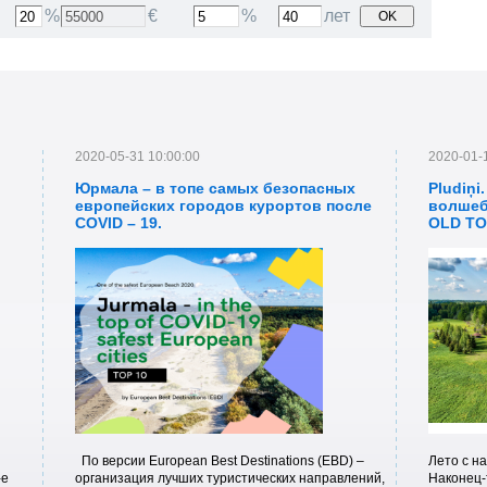
%
€
%
лет
2020-05-31 10:00:00
2020-01-
Юрмала – в топе самых безопасных
Pludiņi
европейских городов курортов после
волшеб
COVID – 19.
OLD TO
in Latvi
По версии European Best Destinations (EBD) –
Лето с н
-е
организация лучших туристических направлений,
Наконец-