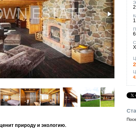
Э
2
К
1
П
С
Х
Ц
Ц
4
Ста
Посе
 ценит природу и экологию.