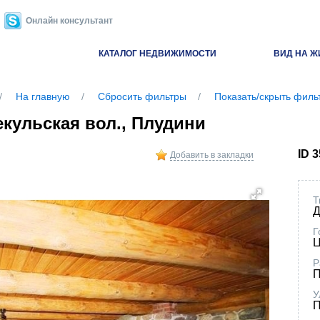
Онлайн консультант
КАТАЛОГ НЕДВИЖИМОСТИ
ВИД НА Ж
На главную
Сбросить фильтры
Показать/скрыть филь
екульская вол., Плудини
ID 
Добавить в закладки
Т
Д
Г
Ц
Р
П
У
П