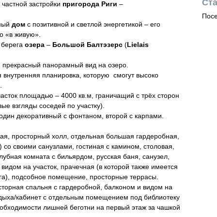
Ста
частной застройки
пригорода Риги
–
Посе
тный
дом
с позитивной и светлой энергетикой – его
о «в живую».
 берега
озера
–
Большой Балтэзерс
(
Lielais
 прекрасный панорамный вид на озеро.
 внутренняя планировка, которую смогут высоко
.
сток площадью – 4000 кв.м, граничащий с трёх сторон
ые взгляды соседей по участку).
 один декоративный с фонтаном, второй с карпами.
ая, просторный холл, отдельная большая гардеробная,
е) со своими санузлами, гостиная с камином, столовая,
убная комната с бильярдом, русская баня, санузел,
видом на участок, прачечная (в которой также имеется
га), подсобное помещение, просторные террасы.
осторная спальня с гардеробной, балконом и видом на
тдыха/кабинет с отдельным помещением под библиотеку
обходимости лишней беготни на первый этаж за чашкой