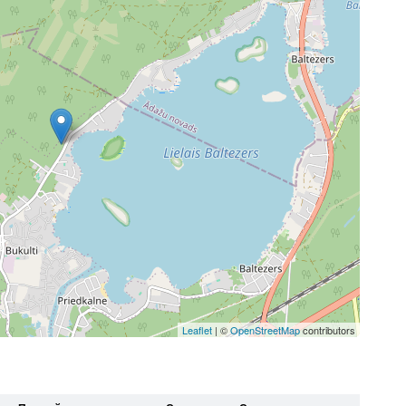
Leaflet
| ©
OpenStreetMap
contributors