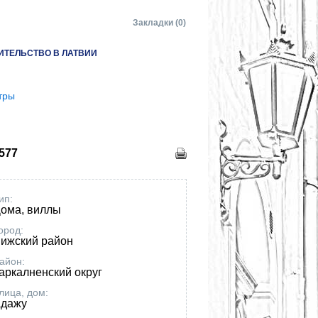
Закладки (0)
ИТЕЛЬСТВО В ЛАТВИИ
тры
3577
ип:
ома, виллы
ород:
ижский район
айон:
аркалненский округ
лица
, дом:
дажу