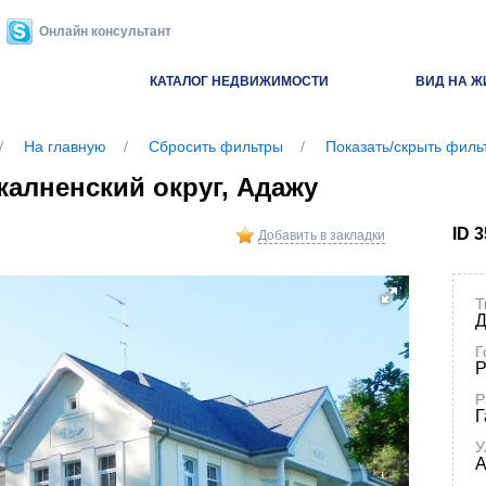
Онлайн консультант
КАТАЛОГ НЕДВИЖИМОСТИ
ВИД НА Ж
На главную
Сбросить фильтры
Показать/скрыть филь
калненский округ, Адажу
ID 
Добавить в закладки
Т
Д
Г
Р
Р
Г
У
А