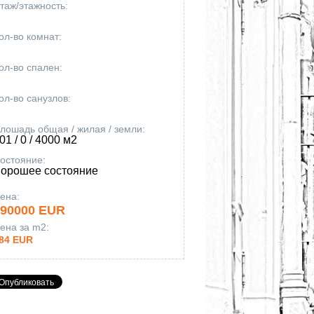
таж/этажность:
ол-во комнат:
ол-во спален:
ол-во санузлов:
лошадь общая
/ жилая / земли
:
701
/ 0 / 4000
м2
остояние:
орошее состояние
ена:
690000 EUR
ена за m
2
:
84 EUR