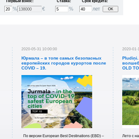
Первый взнос:
Ставка:
Срок кредита:
%
€
%
лет
2020-05-31 10:00:00
2020-01-
Юрмала – в топе самых безопасных
Pludiņi
европейских городов курортов после
волшеб
COVID – 19.
OLD TO
in Latvi
По версии European Best Destinations (EBD) –
Лето с н