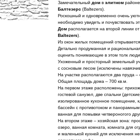
Замечательный
дом
в
элитном
районе 
Балтезерс
(Baltezers).
Роскошный и одновременно очень ую
необходимо увидеть и почувствовать эт
Дом
располагается на второй линии от
Baltezers
).
Из окон жилых помещений открывается
Детально продуманная и рациональная
оценить понимающие в этом толк люди
Ухоженный и просторный земельный уча
с сосновым лесом (исключены навязчив
На участке располагаются два пруда –
Общая площадь дома – 700 кв.м.
На первом этаже расположены: прихож
гостевой санузел, две спальни (детски
изолированное кухонное помещение, кл
бассейн с противотоком и панорамным 
ванная для помывки четвероногого дру
На втором этаже – хозяйская зона: пр
озеро, ванная комната, комната для о
и маленькой кухней для исключения не