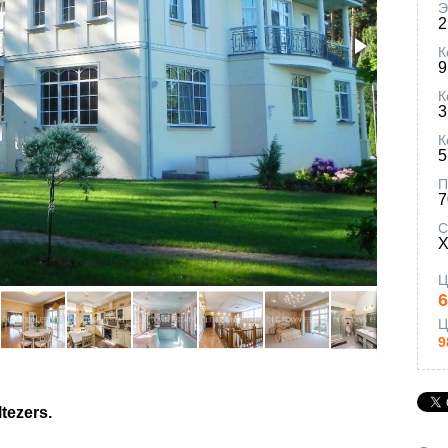
Э
2
К
9
К
3
К
5
П
С
Х
Ц
Ц
9
tezers.