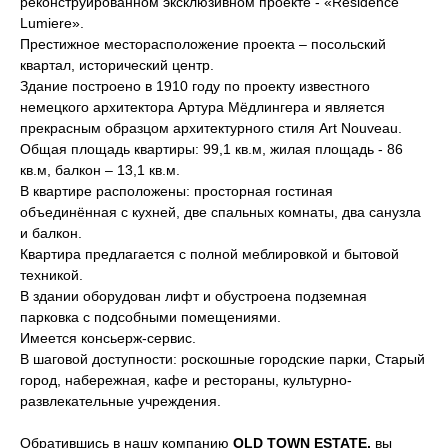
реконструированном эксклюзивном проекте - «Residence
Lumiere».
Престижное месторасположение проекта – посольский
квартал, исторический центр.
Здание построено в 1910 году по проекту известного
немецкого архитектора Артура Мёдлингера и является
прекрасным образцом архитектурного стиля Art Nouveau.
Общая площадь квартиры: 99,1 кв.м, жилая площадь - 86
кв.м, балкон – 13,1 кв.м.
В квартире расположены: просторная гостиная
объединённая с кухней, две спальных комнаты, два санузла
и балкон.
Квартира предлагается с полной меблировкой и бытовой
техникой.
В здании оборудован лифт и обустроена подземная
парковка с подсобными помещениями.
Имеется консьерж-сервис.
В шаговой доступности: роскошные городские парки, Старый
город, набережная, кафе и рестораны, культурно-
развлекательные учреждения.
Обратившись в нашу компанию
OLD TOWN ESTATE
,
вы