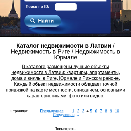
Поиск по ID:
Каталог недвижимости в Латвии
/
Недвижимость в Риге / Недвижимость в
Юрмале
В каталоге размещены лучшие объекты
недвижимости в Латвии: квартиры, апартаменты,
дома и виллы в Риге, Юрмале и Рижском районе.
Каждый объект недвижимости обладает точной
привязкой на карте местности, описанием, основными
характеристиками, фото или видео.
←
Предыдущая
1
2
3
5
6
7
8
9
10
Страница:
4
Следующая
→
Посмотреть: